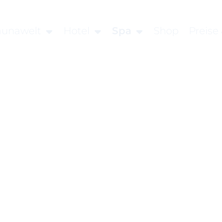
aunawelt
Hotel
Spa
Shop
Preise 
eit vornehmen zu können wird die Berechtigung für funk
Einstellungen benötigt.
Cookie-Einstellungen