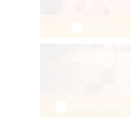
TEILKÖRPERM
ANWENDUNGEN AUS