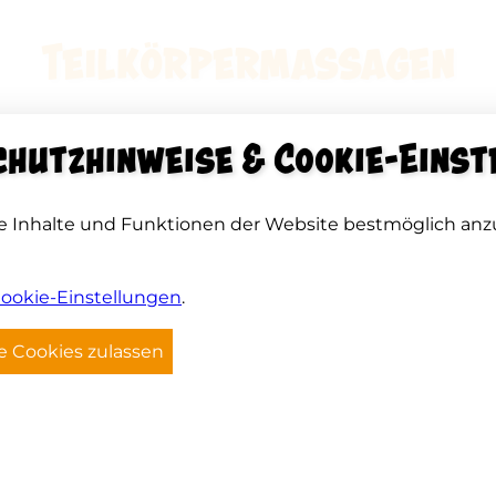
Teilkörpermassagen
hutzhinweise & Cookie-Einst
SCHLANGENKÖNIGSMASSAGE
PLON-MASSAGE
e Inhalte und Funktionen der Website bestmöglich anz
SCHÖNE SPREEWÄLDERIN
LUTKI-MASSAGE
ookie-Einstellungen
.
GESICHTSMASSAGE
 Cookies zulassen
FUSSMASSAGE
Wellness-Massagen