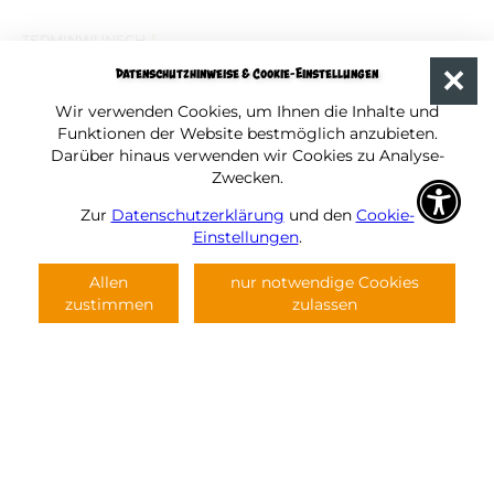
!
TERMINWUNSCH
Datenschutzhinweise & Cookie-Einstellungen
Wir verwenden Cookies, um Ihnen die Inhalte und
Funktionen der Website bestmöglich anzubieten.
!
IHR NAME
Darüber hinaus verwenden wir Cookies zu Analyse-
Zwecken.
Zur
Datenschutzerklärung
und den
Cookie-
Hallo aus den Spreewelten, wie können wir Ihnen Helfen?
Einstellungen
.
!
E-MAIL
Allen
nur notwendige Cookies
zustimmen
zulassen
!
TELEFON
!
IHRE MITTEILUNG