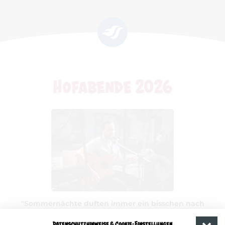
Hofabende 2026
"Sommernächte duften immer ein bisschen nach
Glück"
- Getreu diesem Motto finden auch in diesem
Jahr wieder unsere beliebten Hofabende in unserem
Datenschutzhinweise & Cookie-Einstellungen